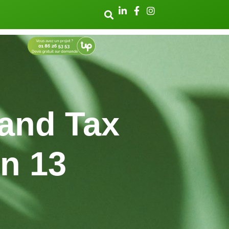
and Tax
on 13