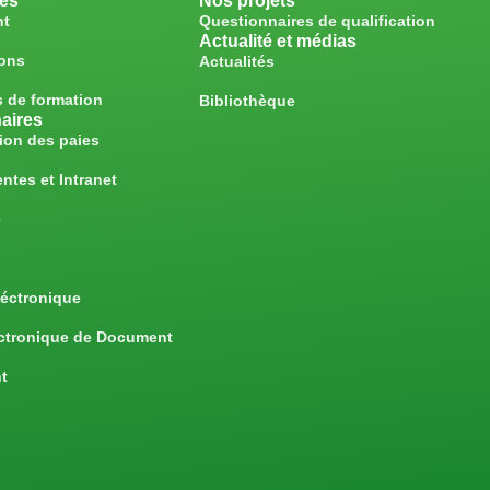
ces
Nos projets
nt
Questionnaires de qualification
Actualité et médias
ions
Actualités
 de formation
Bibliothèque
aires
tion des paies
ntes et Intranet
e
léctronique
ectronique de Document
t