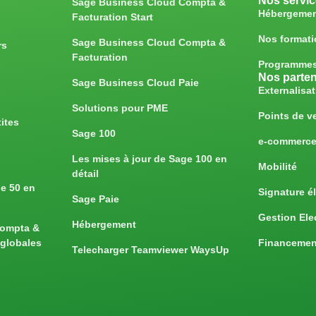
Nos servi
Sage Business Cloud Compta &
Hébergeme
Facturation Start
Nos format
Sage Business Cloud Compta &
rs
Facturation
Programmes
Nos parten
Sage Business Cloud Paie
Externalisa
Solutions pour PME
Points de ve
ites
Sage 100
e-commerc
Les mises à jour de Sage 100 en
Mobilité
détail
ge 50 en
Signature é
Sage Paie
Gestion El
Hébergement
Compta &
Financemen
 globales
Telecharger Teamviewer WaysUp