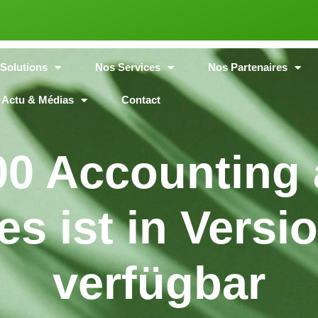
Solutions
Nos Services
Nos Partenaires
Actu & Médias
Contact
00 Accounting 
es ist in Versi
verfügbar