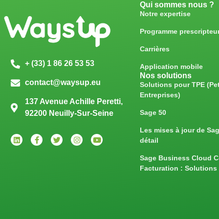
Qui sommes nous ?
Notre expertise
Programme prescripteu
Carrières
+ (33) 1 86 26 53 53
Application mobile
Nos solutions
contact@waysup.eu
Solutions pour TPE (Pet
Entreprises)
137 Avenue Achille Peretti,
Sage 50
92200 Neuilly-Sur-Seine
Les mises à jour de Sa
détail
Sage Business Cloud 
Facturation : Solutions