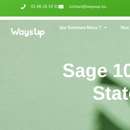
01 86 26 53 53
contact@waysup.eu
Qui Sommes-Nous ?
Nos 
Sage 1
Stat