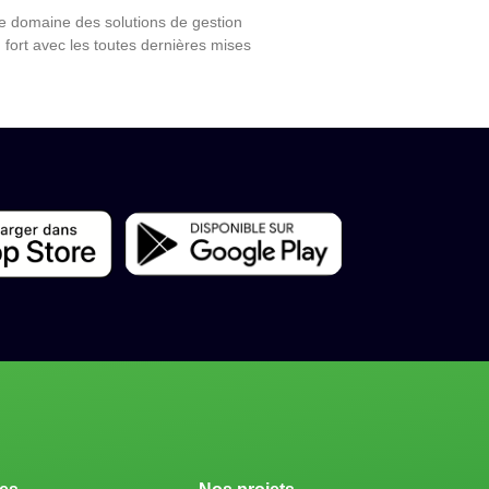
le domaine des solutions de gestion
 fort avec les toutes dernières mises