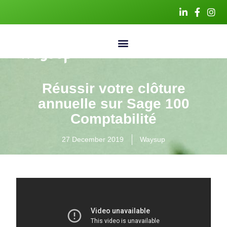
Réussir votre clôture
annuelle sur Sage 100
Comptabilité
27 December 2019
Waysup