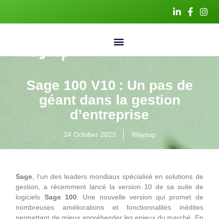
Sage 100 V10 : Un pas de
géant dans la gestion
d’entreprise
24 October 2023
Waysup
Sage
, l’un des leaders mondiaux spécialisé en solutions de
gestion, a récemment lancé la version 10 de sa suite de
logiciels
Sage 100
. Une nouvelle version qui promet de
nombreuses améliorations et fonctionnalités inédites
permettant de mieux appréhender les enjeux du marché. En